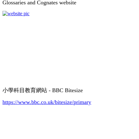
Glossaries and Cognates website
小學科目教育網站 - BBC Bitesize
https://www.bbc.co.uk/bitesize/primary