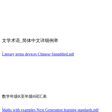
文学术语_简体中文详细例举
Literary terms devices Chinese Simplified.pdf
数学年级R至年级8词汇表
Maths with examples Next Generation learning standards.pdf