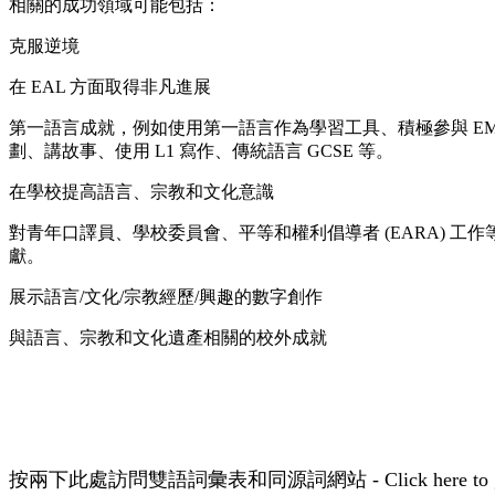
相關的成功領域可能包括：
克服逆境
在 EAL 方面取得非凡進展
第一語言成就，例如使用第一語言作為學習工具、積極參與 EM
劃、講故事、使用 L1 寫作、傳統語言 GCSE 等。
在學校提高語言、宗教和文化意識
對青年口譯員、學校委員會、平等和權利倡導者 (EARA) 工
獻。
展示語言/文化/宗教經歷/興趣的數字創作
與語言、宗教和文化遺產相關的校外成就
按兩下此處訪問雙語詞彙表和同源詞網站 - Click here to go to 