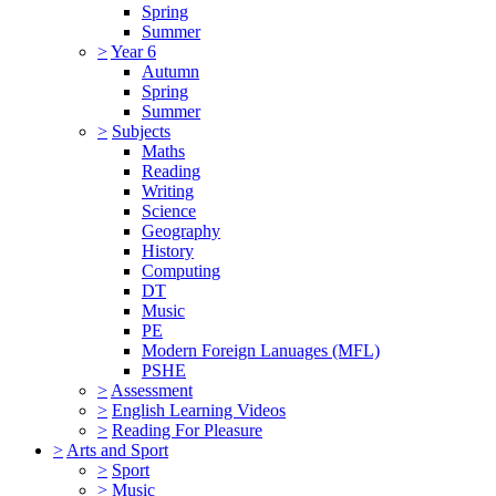
Spring
Summer
>
Year 6
Autumn
Spring
Summer
>
Subjects
Maths
Reading
Writing
Science
Geography
History
Computing
DT
Music
PE
Modern Foreign Lanuages (MFL)
PSHE
>
Assessment
>
English Learning Videos
>
Reading For Pleasure
>
Arts and Sport
>
Sport
>
Music