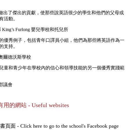
生做出了傑出的貢獻，使那些說英語很少的學生和他們的父母或
有活動。
郡 King’s Furlong 嬰兒學校和托兒所
的優秀例子，包括青年口譯員小組，他們為那些將英語作為一
的支持。
漢普郡奧爾德沃斯學校
兒童和青少年在學校內的信心和領導技能的另一個優秀實踐範
普郡郡議會
有用的網站 - Useful websites
ick here to go to the school's Facebook page