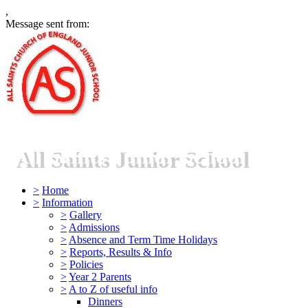
,
Message sent from:
All Saints Junior School
>
Home
>
Information
>
Gallery
>
Admissions
>
Absence and Term Time Holidays
>
Reports, Results & Info
>
Policies
>
Year 2 Parents
>
A to Z of useful info
Dinners