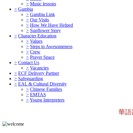
>
Music lessons
>
Gambia
>
Gambia Link
>
Our Visits
>
How We Have Helped
>
Sunflower Story
>
Character Education
>
Values
>
Steps to Awesomeness
>
Crew
>
Prayer Space
>
Contact Us
>
Vacancies
>
ECF Delivery Partner
>
Safeguarding
>
EAL & Cultural Diversity
>
Chinese Families
>
EMTAS
>
Young Interpreters
華語