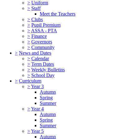
>
Uniform
>
Staff
Meet the Teachers
>
Clubs
>
Pupil Premium
>
ASSA - PTA
>
Finance
>
Governors
>
Community
>
News and Dates
>
Calendar
>
Term Dates
>
Weekly Bulletins
>
School Day
>
Curriculum
>
Year 3
Autumn
Spring
Summer
>
Year 4
Autumn
Spring
Summer
>
Year 5
Autumn